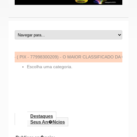
 - ( PIX - 77998300209) - O MAIOR CLASSIFICADO DA CIDADE! -
Escolha uma categoria.
Destaques
Seus An�ncios