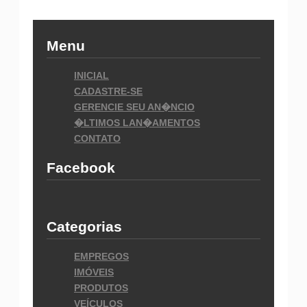
Menu
INICIAL
CADASTRE-SE
GERENCIE SEU AN�NCIO
�LTIMOS LAN�AMENTOS
CONTATO
Facebook
Categorias
EMPREGOS
IMÓVEIS
PRODUTOS
VEÍCULOS