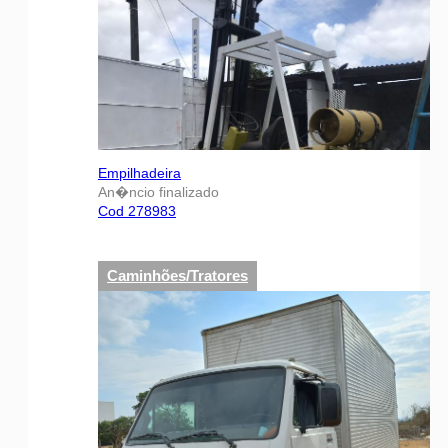
Empilhadeira
An�ncio finalizado
Cod 278983
Caminhões/Tratores