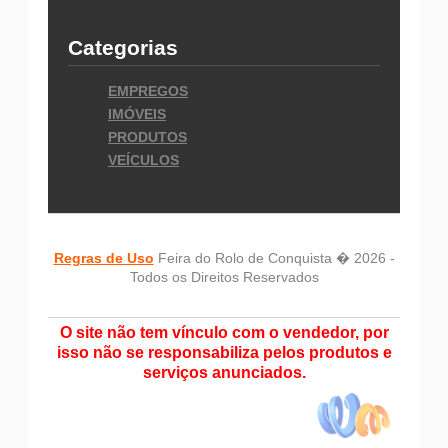
Categorias
EMPREGOS
IMÓVEIS
PRODUTOS
VEÍCULOS
Regras de Uso
Feira do Rolo de Conquista � 2026 -
Todos os Direitos Reservados
O site não tem vínculo com o vendedor, por
isso não se responsabiliza pelos produtos e
serviços anunciados.