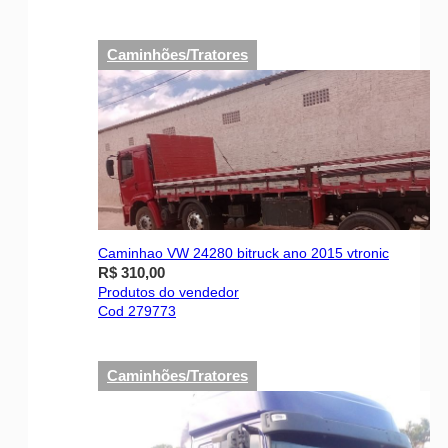
Caminhões/Tratores
Caminhao VW 24280 bitruck ano 2015 vtronic
R$ 310,00
Produtos do vendedor
Cod 279773
Caminhões/Tratores