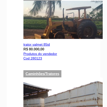
trator valmet 85id
R$ 80.000,00
Produtos do vendedor
Cod 280123
Caminhões/Tratores