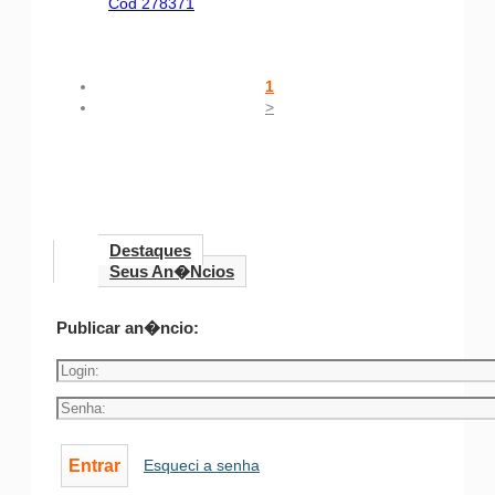
Cod 278371
1
>
Destaques
Seus An�ncios
Publicar an�ncio:
Esqueci a senha