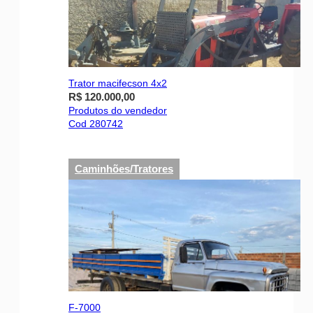
Trator macifecson 4x2
R$ 120.000,00
Produtos do vendedor
Cod 280742
Caminhões/Tratores
F-7000